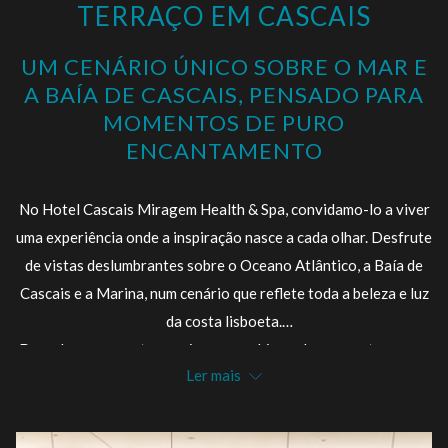
TERRAÇO EM CASCAIS
apresentação
a
de
seguir
UM CENÁRIO ÚNICO SOBRE O MAR E
slides
se
A BAÍA DE CASCAIS, PENSADO PARA
actualizará
MOMENTOS DE PURO
o
ENCANTAMENTO
conteúdo
acima
No Hotel Cascais Miragem Health & Spa, convidamo-lo a viver
uma experiência onde a inspiração nasce a cada olhar. Desfrute
de vistas deslumbrantes sobre o Oceano Atlântico, a Baía de
Cascais e a Marina, num cenário que reflete toda a beleza e luz
da costa lisboeta.
Descubra uma gastronomia que combina sabores portugueses
Ler mais
e influências internacionais, preparada com paixão e
criatividade pelos nossos Chefs.
Entre momentos de prazer e contemplação, deixe-se levar