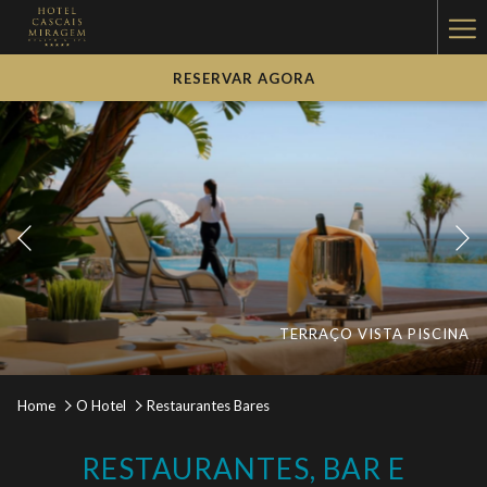
Ha
Me
RESERVAR AGORA
Anterior
BRUNCH RESTAURANTE OÁSIS
TERRAÇO VISTA PISCINA
BAR MIRAGEM
Pausar a apresentação de
Botões
Ao
Home
O Hotel
Restaurantes Bares
de
clicar
controle
nos
RESTAURANTES, BAR E
da
links