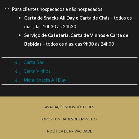
para um momento de pausa ou partilha. Durante todo o dia, poderá
Para clientes hospedados e não hospedados:
também contar com um completo serviço de cafetaria, uma cuidada
Carta de Snacks All Day e Carta de Chás
– todos os
carta de vinhos e uma seleção de bebidas, sempre disponíveis das
dias, das 10h30 às 23h30
9h30 às 24h00.
Serviço de Cafetaria, Carta de Vinhos e Carta de
Os clientes do Restaurante, Bar & Terrace Miragem podem
Bebidas
– todos os dias, das 9h30 às 24h00
usufruir de estacionamento e possibilidade de carregamento de
automóvel elétrico, na garagem do Hotel Cascais Miragem,
Carta Bar
sempre mediante disponibilidade.
Carta Vinhos
Menu Snacks All Day
AVALIAÇÕES DOS HÓSPEDES
OPORTUNIDADES DE EMPREGO
POLÍTICA DE PRIVACIDADE