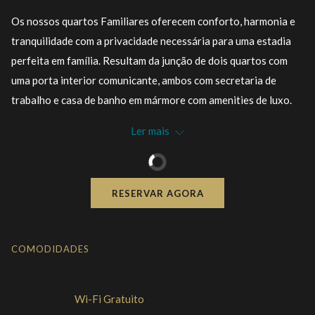
controle
nos
Os nossos quartos Familiares oferecem conforto, harmonia e
da
links
tranquilidade com a privacidade necessária para uma estadia
apresentação
a
perfeita em família. Resultam da junção de dois quartos com
de
seguir
uma porta interior comunicante, ambos com secretaria de
slides
se
trabalho e casa de banho em mármore com amenities de luxo.
actualizará
Os hóspedes têm ainda cofre, internet wi-fi nos quartos e nas
Ler mais
o
áreas públicas do Hotel e chaleira para preparar chá com uma
conteúdo
seleção de chás. Estes quartos têm áreas compreendidas entre
acima
2
os 72 e 100 m
, com varanda e vista para o Oceano Atlântico
RESERVAR AGORA
para uma experiência única.
Possibilidade de colocar 2 camas extras ou 2 berços.
COMODIDADES
Máximo de ocupação: 6 pessoas
Por favor note que as fotografias apresentadas são meramente
ilustrativas. A disposição, decoração e características do quarto ou
Wi-Fi Gratuito