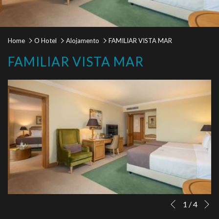
Home
O Hotel
Alojamento
FAMILIAR VISTA MAR
FAMILIAR VISTA MAR
S
Botões
Ao
1
/
4
Anterior
de
clicar