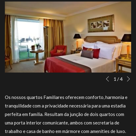
S
Botões
Ao
1
/
4
Anterior
de
clicar
controle
nos
Os nossos quartos Familiares oferecem conforto, harmonia e
da
links
tranquilidade com a privacidade necessária para uma estadia
apresentação
a
perfeita em família. Resultam da junção de dois quartos com
de
seguir
uma porta interior comunicante, ambos com secretaria de
slides
se
trabalho e casa de banho em mármore com amenities de luxo.