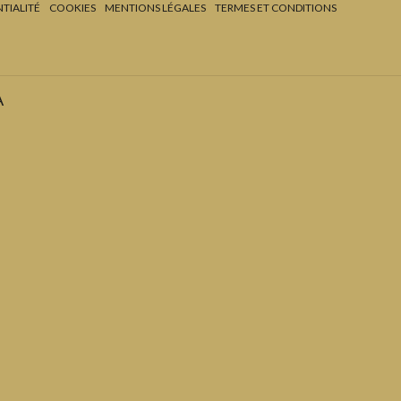
TIALITÉ
COOKIES
MENTIONS LÉGALES
TERMES ET CONDITIONS
A