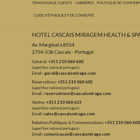
TÉMOIGNAGE CLIENTS
CARRIÈRES
POLITIQUE DE CONFIDEN
CODE D'ÉTHIQUE ET DE CONDUITE
HOTEL CASCAIS MIRAGEM HEALTH & SP
Av. Marginal n.8554
2754-536 Cascais - Portugal
Général:
+351 210 060 600
(appel fixe national portugais)
Email :
geral@cascaismirage.com
Reservations:
+351 210 060 605
(appel fixe national portugais)
Email :
reservations@cascaismirage.com
Ventes:
+351 210 060 613
(appel fixe national portugais)
Email:
sales@cascaismirage.com
Relations Publiques & Communications:
+351 210 060 600
(appel fixe national portugais)
Email:
comunicacao@cascaismirage.com