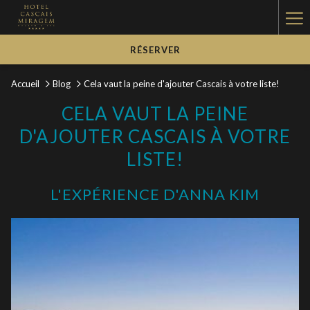
Ha
Me
RÉSERVER
Accueil
Blog
Cela vaut la peine d'ajouter Cascais à votre liste!
CELA VAUT LA PEINE
D'AJOUTER CASCAIS À VOTRE
LISTE!
L'EXPÉRIENCE D'ANNA KIM