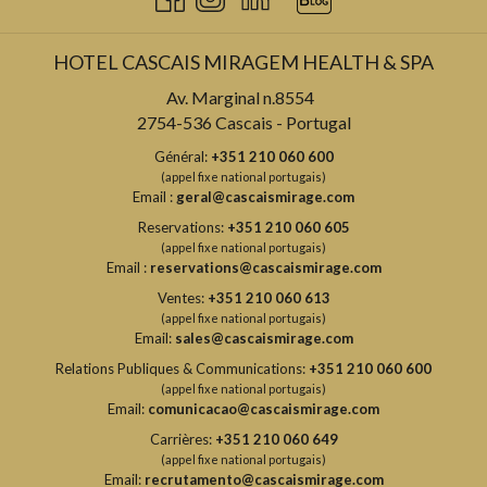
HOTEL CASCAIS MIRAGEM HEALTH & SPA
Av. Marginal n.8554
2754-536 Cascais - Portugal
Général:
+351 210 060 600
(appel fixe national portugais)
Email :
geral@cascaismirage.com
Reservations:
+351 210 060 605
(appel fixe national portugais)
Email :
reservations@cascaismirage.com
Ventes:
+351 210 060 613
(appel fixe national portugais)
Email:
sales@cascaismirage.com
Relations Publiques & Communications:
+351 210 060 600
(appel fixe national portugais)
Email:
comunicacao@cascaismirage.com
Carrières:
+351 210 060 649
(appel fixe national portugais)
Email:
recrutamento@cascaismirage.com