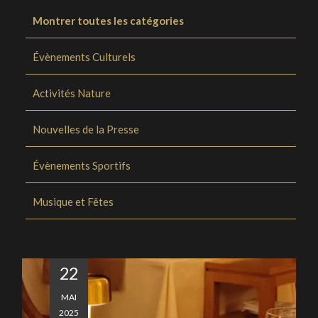
Théâtre
Montrer toutes les catégories
Des expositions
Musées
Évènements Culturels
Restaurants et bars
Itinéraires touristiques
Activités Nature
Bibliothèques
Nouvelles de la Presse
Des plages
Spectacles de musique et de danse
Évènements Sportifs
Parcs et Jardins
Activités Nature
Musique et Fêtes
Visites guidées
Évènements sportifs
Événements culturels
Le golf
22
Casinos
MAI
Palais et Châteaux
2025