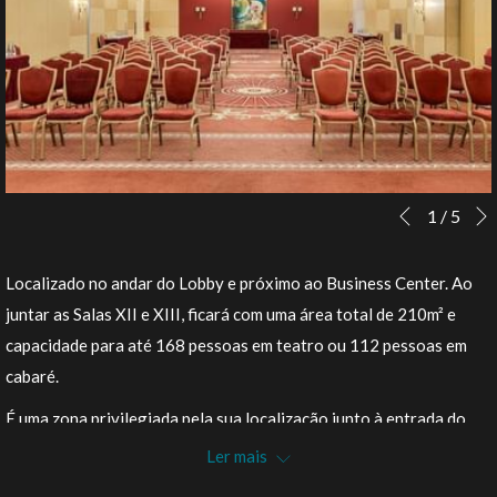
Botões
Ao
1
/
5
Anterior
de
clicar
controle
nos
Localizado no andar do Lobby e próximo ao Business Center. Ao
da
links
juntar as Salas XII e XIII, ficará com uma área total de 210m² e
apresentação
a
capacidade para até 168 pessoas em teatro ou 112 pessoas em
de
seguir
cabaré.
slides
se
É uma zona privilegiada pela sua localização junto à entrada do
actualizará
Hotel e de fácil acesso. Por ter uma divisória removível dá a
Ler mais
o
possibilidade de ser dividida em duas salas separadas – a Sala XII
conteúdo