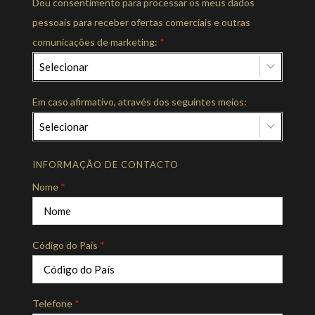
Dou consentimento para processar os meus dados
pessoais para receber ofertas comerciais e outras
comunicações de marketing:
*
Selecionar
Em caso afirmativo, através dos seguintes meios:
Selecionar
INFORMAÇÃO DE CONTACTO
Nome
*
Código do País
*
Telefone
*