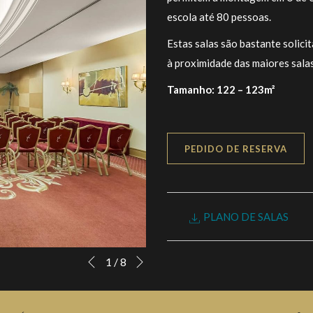
escola até 80 pessoas.
Estas salas são bastante solici
à proximidade das maiores salas
Tamanho: 122 – 123m²
PEDIDO DE RESERVA
PLANO DE SALAS
Seguinte
Botões
Ao
1
/
8
Anterior
de
clicar
controle
nos