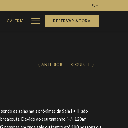
Pt
Hamburger
M
GALERIA
RESERVAR AGORA
Menu
ANTERIOR
SEGUINTE
 sendo as salas mais próximas da Sala I + II, são
 breakouts. Devido ao seu tamanho (+/- 120m²)
9 pessoas em cada sala ou teatro até 108 pessoas ou