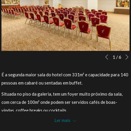
Botões
Ao
1
/
6
Anterior
de
clicar
controle
nos
É a segunda maior sala do hotel com 331m² e capacidade para 140
da
links
pessoas em cabaré ou sentadas em buffet.
apresentação
a
Situada no piso da galeria, tem um foyer muito próximo da sala,
de
seguir
com cerca de 100m² onde podem ser servidos cafés de boas-
slides
se
vindas, coffee breaks ou cocktails.
actualizará
Ler mais
Tamanho: 331m²
o
conteúdo