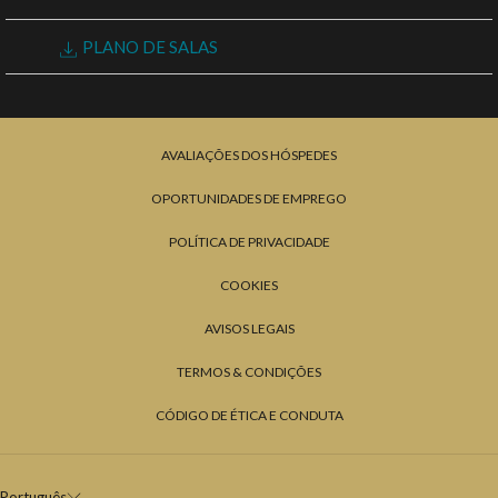
acima
PLANO DE SALAS
PEDIDO DE RESERVA
AVALIAÇÕES DOS HÓSPEDES
OPORTUNIDADES DE EMPREGO
POLÍTICA DE PRIVACIDADE
COOKIES
AVISOS LEGAIS
TERMOS & CONDIÇÕES
CÓDIGO DE ÉTICA E CONDUTA
Português