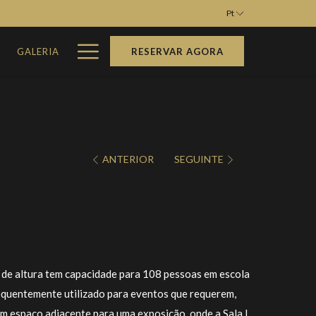
Pt
Hamburger
M
GALERIA
RESERVAR AGORA
Menu
ANTERIOR
SEGUINTE
 de altura tem capacidade para 108 pessoas em escola
equentemente utilizado para eventos que requerem,
um espaço adjacente para uma exposição, onde a Sala I