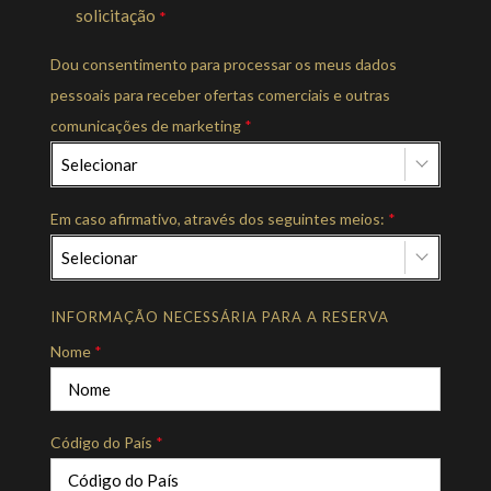
solicitação
*
Dou consentimento para processar os meus dados
pessoais para receber ofertas comerciais e outras
comunicações de marketing
*
Selecionar
Em caso afirmativo, através dos seguintes meios:
*
Selecionar
INFORMAÇÃO NECESSÁRIA PARA A RESERVA
Nome
*
Código do País
*