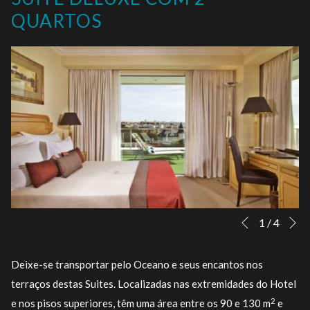
QUARTOS
S
Botões
Ao
1
/
4
Anterior
de
clicar
controle
nos
Deixe-se transportar pelo Oceano e seus encantos nos
da
links
terraços destas Suites. Localizadas nas extremidades do Hotel
apresentação
a
2
e nos pisos superiores, têm uma área entre os 90 e 130 m
e