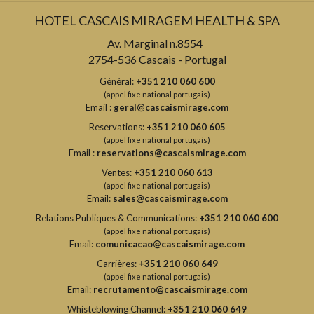
HOTEL CASCAIS MIRAGEM HEALTH & SPA
Av. Marginal n.8554
2754-536 Cascais - Portugal
Général:
+351 210 060 600
(appel fixe national portugais)
Email :
geral@cascaismirage.com
Reservations:
+351 210 060 605
(appel fixe national portugais)
Email :
reservations@cascaismirage.com
Ventes:
+351 210 060 613
(appel fixe national portugais)
Email:
sales@cascaismirage.com
Relations Publiques & Communications:
+351 210 060 600
(appel fixe national portugais)
Email:
comunicacao@cascaismirage.com
Carrières:
+351 210 060 649
(appel fixe national portugais)
Email:
recrutamento@cascaismirage.com
Whisteblowing Channel:
+351 210 060 649