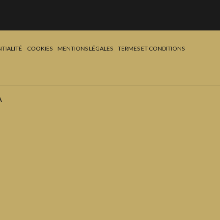
TIALITÉ
COOKIES
MENTIONS LÉGALES
TERMES ET CONDITIONS
A