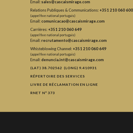
Email:
sales@cascaismirage.com
Relations Publiques & Communications:
+351 210 060 600
(appel fixe national portugais)
Email:
comunicacao@cascaismirage.com
Carrières:
+351 210 060 649
(appel fixe national portugais)
Email:
recrutamento@cascaismirage.com
Whisteblowing Channel:
+351 210 060 649
(appel fixe national portugais)
Email:
denuncia.int@cascaismirage.com
(LAT) 38.702562 (LONG) 9.410931
RÉPERTOIRE DES SERVICES
LIVRE DE RÉCLAMATION EN LIGNE
RNET Nº 373