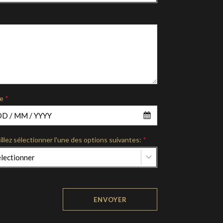
e
*
illez sélectionner l'une des options suivantes:
*
lectionner
ENVOYER