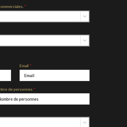
commerciales.
*
Email
*
bre de personnes
*