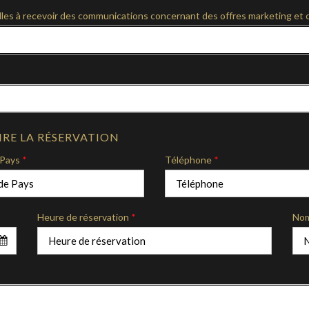
lles à recevoir des communications concernant des offres marketing et 
RE LA RÉSERVATION
Pays
*
Téléphone
*
Heure de réservation
*
Nom