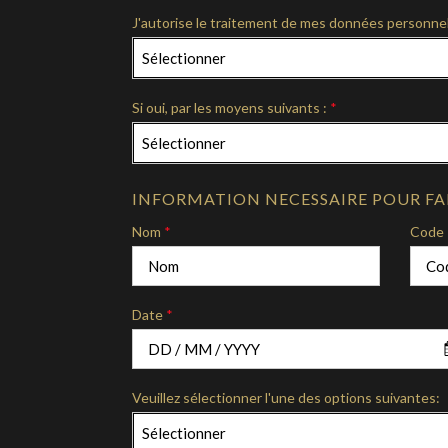
J'autorise le traitement de mes données personne
Sélectionner
Si oui, par les moyens suivants :
*
Sélectionner
INFORMATION NECESSAIRE POUR FAI
Nom
*
Code 
Date
*
Veuillez sélectionner l'une des options suivantes:
Sélectionner