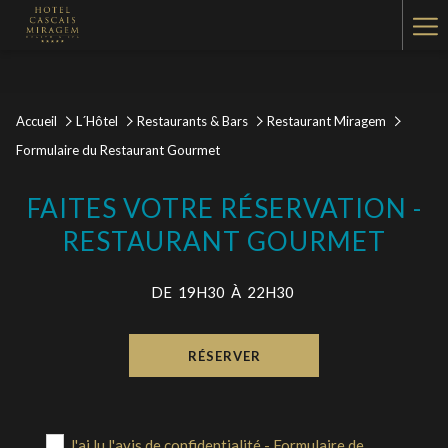
Ha
Me
Accueil
L´Hôtel
Restaurants & Bars
Restaurant Miragem
Formulaire du Restaurant Gourmet
FAITES VOTRE RÉSERVATION -
RESTAURANT GOURMET
DE 19H30 À 22H30
RÉSERVER
J'ai lu l'avis de confidentialité - Formulaire de