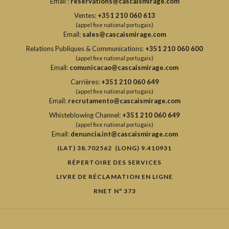
Email :
reservations@cascaismirage.com
Ventes:
+351 210 060 613
(appel fixe national portugais)
Email:
sales@cascaismirage.com
Relations Publiques & Communications:
+351 210 060 600
(appel fixe national portugais)
Email:
comunicacao@cascaismirage.com
Carrières:
+351 210 060 649
(appel fixe national portugais)
Email:
recrutamento@cascaismirage.com
Whisteblowing Channel:
+351 210 060 649
(appel fixe national portugais)
Email:
denuncia.int@cascaismirage.com
(LAT) 38.702562 (LONG) 9.410931
RÉPERTOIRE DES SERVICES
LIVRE DE RÉCLAMATION EN LIGNE
RNET Nº 373