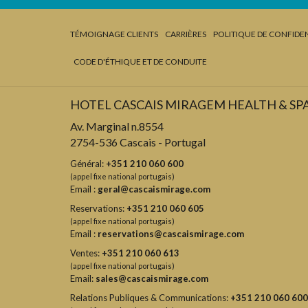
TÉMOIGNAGE CLIENTS
CARRIÈRES
POLITIQUE DE CONFIDEN
CODE D'ÉTHIQUE ET DE CONDUITE
HOTEL CASCAIS MIRAGEM HEALTH & SP
Av. Marginal n.8554
2754-536 Cascais - Portugal
Général:
+351 210 060 600
(appel fixe national portugais)
Email :
geral@cascaismirage.com
Reservations:
+351 210 060 605
(appel fixe national portugais)
Email :
reservations@cascaismirage.com
Ventes:
+351 210 060 613
(appel fixe national portugais)
Email:
sales@cascaismirage.com
Relations Publiques & Communications:
+351 210 060 600