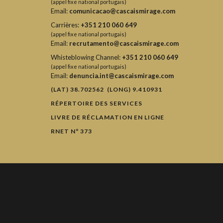
(appel fixe national portugais)
Email:
comunicacao@cascaismirage.com
Carrières:
+351 210 060 649
(appel fixe national portugais)
Email:
recrutamento@cascaismirage.com
Whisteblowing Channel:
+351 210 060 649
(appel fixe national portugais)
Email:
denuncia.int@cascaismirage.com
(LAT) 38.702562 (LONG) 9.410931
RÉPERTOIRE DES SERVICES
LIVRE DE RÉCLAMATION EN LIGNE
RNET Nº 373