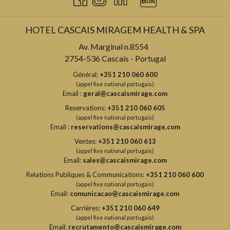
HOTEL CASCAIS MIRAGEM HEALTH & SPA
Av. Marginal n.8554
2754-536 Cascais - Portugal
Général:
+351 210 060 600
(appel fixe national portugais)
Email :
geral@cascaismirage.com
Reservations:
+351 210 060 605
(appel fixe national portugais)
Email :
reservations@cascaismirage.com
Ventes:
+351 210 060 613
(appel fixe national portugais)
Email:
sales@cascaismirage.com
Relations Publiques & Communications:
+351 210 060 600
(appel fixe national portugais)
Email:
comunicacao@cascaismirage.com
Carrières:
+351 210 060 649
(appel fixe national portugais)
Email:
recrutamento@cascaismirage.com