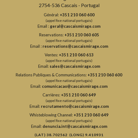
2754-536 Cascais - Portugal
Général:
+351 210 060 600
(appel fixe national portugais)
Email :
geral@cascaismirage.com
Reservations:
+351 210 060 605
(appel fixe national portugais)
Email :
reservations@cascaismirage.com
Ventes:
+351 210 060 613
(appel fixe national portugais)
Email:
sales@cascaismirage.com
Relations Publiques & Communications:
+351 210 060 600
(appel fixe national portugais)
Email:
comunicacao@cascaismirage.com
Carrières:
+351 210 060 649
(appel fixe national portugais)
Email:
recrutamento@cascaismirage.com
Whisteblowing Channel:
+351 210 060 649
(appel fixe national portugais)
Email:
denuncia.int@cascaismirage.com
(LAT) 38.702562 (LONG) 9.410931