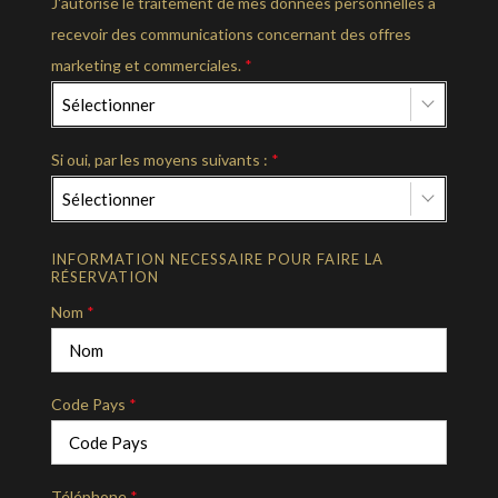
J'autorise le traitement de mes données personnelles à
recevoir des communications concernant des offres
marketing et commerciales.
*
Sélectionner
Si oui, par les moyens suivants :
*
Sélectionner
INFORMATION NECESSAIRE POUR FAIRE LA
RÉSERVATION
Nom
*
Code Pays
*
Téléphone
*