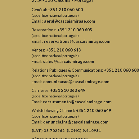
Général:
+351 210 060 600
(appel fixe national portugais)
Email :
geral@cascaismirage.com
Reservations:
+351 210 060 605
(appel fixe national portugais)
Email :
reservations@cascaismirage.com
Ventes:
+351 210 060 613
(appel fixe national portugais)
Email:
sales@cascaismirage.com
Relations Publiques & Communications:
+351 210 060 600
(appel fixe national portugais)
Email:
comunicacao@cascaismirage.com
Carrières:
+351 210 060 649
(appel fixe national portugais)
Email:
recrutamento@cascaismirage.com
Whisteblowing Channel:
+351 210 060 649
(appel fixe national portugais)
Email:
denuncia.int@cascaismirage.com
(LAT) 38.702562 (LONG) 9.410931