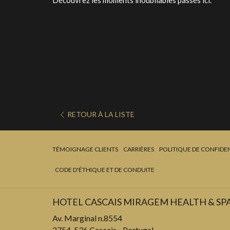
Découvrez les moments inoubliables passés ici.
RETOUR À LA LISTE
TÉMOIGNAGE CLIENTS
CARRIÈRES
POLITIQUE DE CONFIDEN
CODE D'ÉTHIQUE ET DE CONDUITE
HOTEL CASCAIS MIRAGEM HEALTH & SP
Av. Marginal n.8554
2754-536 Cascais - Portugal