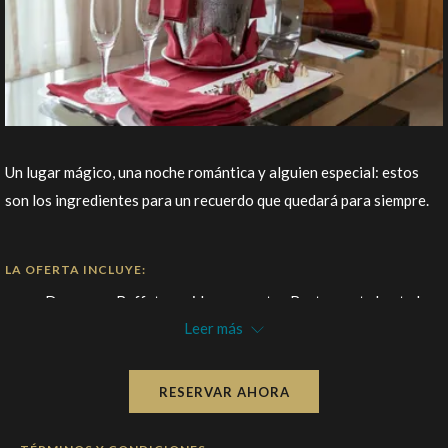
Un lugar mágico, una noche romántica y alguien especial: estos
son los ingredientes para un recuerdo que quedará para siempre.
LA OFERTA INCLUYE:
Desayuno Buffet servido en nuestro Restaurante hasta las
Leer más
10h30 o desayuno continental servido en la habitación
hasta las 11h00;
Tratamiento VIP especial con espumante y fresas o trufas
RESERVAR AHORA
de chocolate;
Apertura de cama romántica;