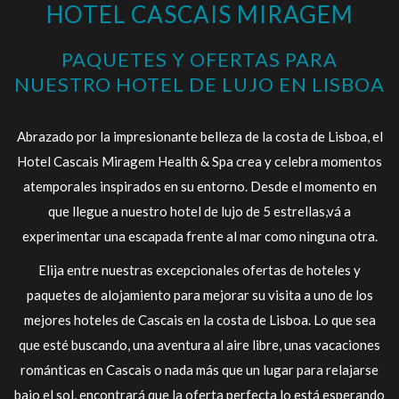
HOTEL CASCAIS MIRAGEM
la
los
presentación
siguientes
PAQUETES Y OFERTAS PARA
de
enlaces,
NUESTRO HOTEL DE LUJO EN LISBOA
diapositivas
se
actualizará
Abrazado por la impresionante belleza de la costa de Lisboa, el
el
Hotel Cascais Miragem Health & Spa crea y celebra momentos
contenido
atemporales inspirados en su entorno. Desde el momento en
anterior
que llegue a nuestro hotel de lujo de 5 estrellas,vá a
experimentar una escapada frente al mar como ninguna otra.
Elija entre nuestras excepcionales ofertas de hoteles y
paquetes de alojamiento para mejorar su visita a uno de los
mejores hoteles de Cascais en la costa de Lisboa. Lo que sea
que esté buscando, una aventura al aire libre, unas vacaciones
románticas en Cascais o nada más que un lugar para relajarse
bajo el sol, encontrará que la oferta perfecta lo está esperando