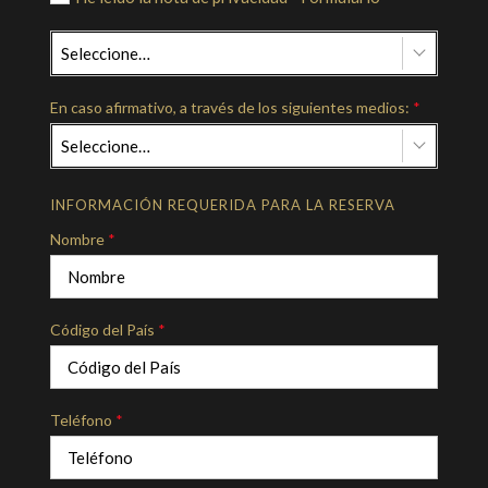
Seleccione…
En caso afirmativo, a través de los siguientes medios:
*
Seleccione…
INFORMACIÓN REQUERIDA PARA LA RESERVA
Nombre
*
Código del País
*
Teléfono
*