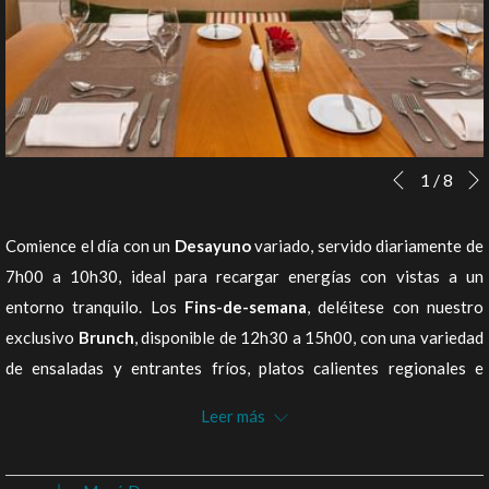
Botones
Al
1
/
8
Anterior
de
hacer
control
clic
Comience el día con un
Desayuno
variado, servido diariamente de
de
en
7h00 a 10h30, ideal para recargar energías con vistas a un
la
los
entorno tranquilo. Los
Fins-de-semana
, deléitese con nuestro
presentación
siguientes
exclusivo
Brunch
, disponible de 12h30 a 15h00, con una variedad
de
enlaces,
de ensaladas y entrantes fríos, platos calientes regionales e
diapositivas
se
internacionales, y una variedad de deliciosos postres, lo que
Leer más
actualizará
convierte a este buffet en una invitación extraordinaria para
el
almorzar en Cascais, Portugal.
contenido