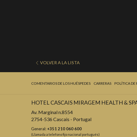
VOLVER A LA LISTA
COMENTARIOS DE LOS HUÉSPEDES
CARRERAS
POLÍTICA DE
HOTEL CASCAIS MIRAGEM HEALTH & SP
Av. Marginal n.8554
2754-536 Cascais - Portugal
General:
+351 210 060 600
(Llamada a telefono fijo nacional portugués)