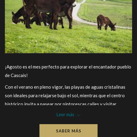
¡Agosto es el mes perfecto para explorar el encantador pueblo
de Cascais!
Con el verano en pleno vigor, las playas de aguas cristalinas
son ideales para relajarse bajo el sol, mientras que el centro
histórico invita a pasear por pintorescas calles y visitar
museos.
Leer más
El calendario cultural está repleto de eventos, desde
SABER MÁS
conciertos al aire libre hasta ferias artesanales. Y para los más