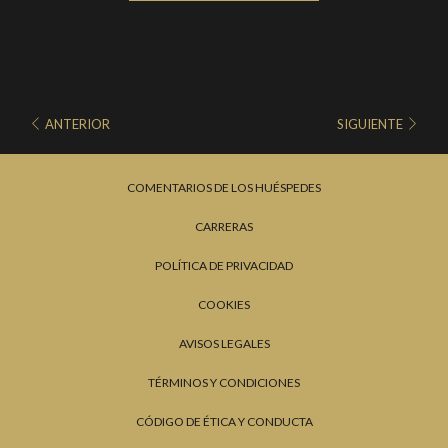
aventureros, la naturaleza circundante ofrece numerosas
actividades al aire libre.
ANTERIOR
SIGUIENTE
COMENTARIOS DE LOS HUÉSPEDES
CARRERAS
POLÍTICA DE PRIVACIDAD
COOKIES
AVISOS LEGALES
TÉRMINOS Y CONDICIONES
CÓDIGO DE ÉTICA Y CONDUCTA