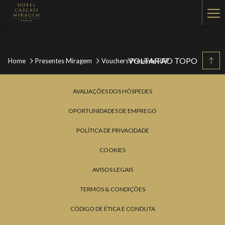
Ha
Me
VOLTAR AO TOPO
Home
Presentes Miragem
Vouchers Presente RFP
AVALIAÇÕES DOS HÓSPEDES
OPORTUNIDADES DE EMPREGO
POLÍTICA DE PRIVACIDADE
COOKIES
AVISOS LEGAIS
TERMOS & CONDIÇÕES
CÓDIGO DE ÉTICA E CONDUTA