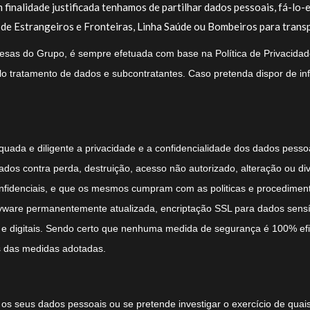
 finalidade justificada tenhamos de partilhar dados pessoais, fá-lo
 de Estrangeiros e Fronteiras, Linha Saúde ou Bombeiros para trans
resas do Grupo, é sempre efetuada com base na Política de Privacida
pelo tratamento de dados e subcontratantes. Caso pretenda dispor de i
ada e diligente a privacidade e a confidencialidade dos dados pesso
s contra perda, destruição, acesso não autorizado, alteração ou divu
fidenciais, e que os mesmos cumpram com as politicas e procediment
pyware permanentemente atualizada, encriptação SSL para dados sensíve
sicos e digitais. Sendo certo que nenhuma medida de segurança é 100
s das medidas adotadas.
os seus dados pessoais ou se pretende investigar o exercício de quai