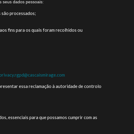
s seus dados pessoais:
s são processados;
aos fins para os quais foram recolhidos ou
privacy.rgpd@cascaismirage.com
apresentar essa reclamação à autoridade de controlo
dos, essenciais para que possamos cumprir com as