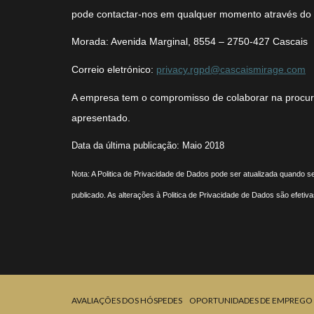
pode contactar-nos em qualquer momento através
Morada: Avenida Marginal, 8554 – 2750-427 Cascais
Correio eletrónico:
privacy.rgpd@cascaismirage.com
A empresa tem o compromisso de colaborar na procura
apresentado.
Data da última publicação: Maio 2018
Nota: A Politica de Privacidade de Dados pode ser atualizada quando s
publicado. As alterações à Politica de Privacidade de Dados são efetiv
AVALIAÇÕES DOS HÓSPEDES
OPORTUNIDADES DE EMPREGO