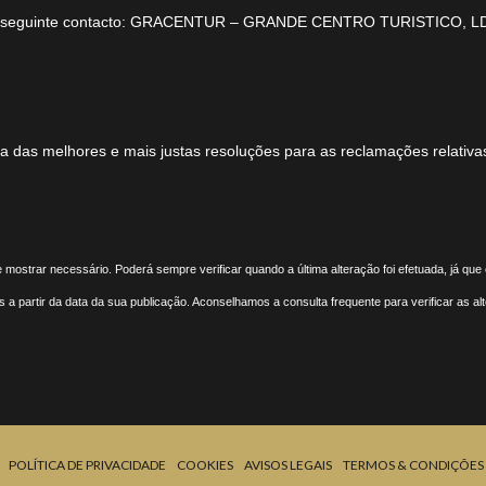
 do seguinte contacto: GRACENTUR – GRANDE CENTRO TURISTICO, L
 das melhores e mais justas resoluções para as reclamações relativa
e mostrar necessário. Poderá sempre verificar quando a última alteração foi efetuada, já qu
as a partir da data da sua publicação. Aconselhamos a consulta frequente para verificar as a
POLÍTICA DE PRIVACIDADE
COOKIES
AVISOS LEGAIS
TERMOS & CONDIÇÕES