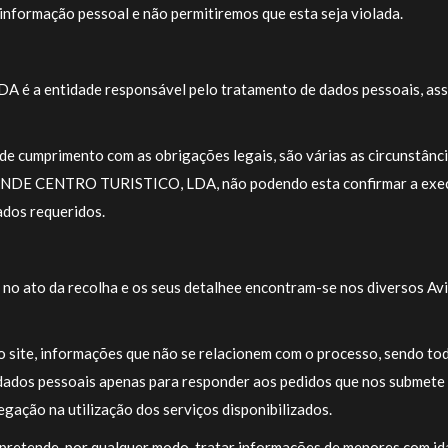
informação pessoal e não permitiremos que esta seja violada.
entidade responsável pelo tratamento de dados pessoais, assum
 de cumprimento com as obrigações legais, são várias as circunstânc
DE CENTRO TURISTICO, LDA, não podendo esta confirmar a execuçã
ados requeridos.
o ato da recolha e os seus detalhee encontram-se nos diversos Avis
o site, informações que não se relacionem com o processo, sendo to
dados pessoais apenas para responder aos pedidos que nos submete e
egação na utilização dos serviços disponibilizados.
e, por qualquer modo, tratar informações de menores com idade