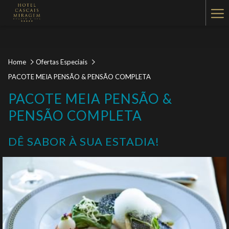
Ha
Me
Home
Ofertas Especiais
PACOTE MEIA PENSÃO & PENSÃO COMPLETA
PACOTE MEIA PENSÃO &
PENSÃO COMPLETA
DÊ SABOR À SUA ESTADIA!