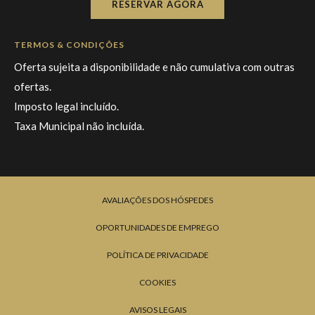
RESERVAR AGORA
Acesso gratuito ao Holmes Place Health Club Cascais (o
Holmes Place Health Club & Spa é um club privado e a
TERMOS & CONDIÇÕES
permanência neste espaço está sujeita aos horários e
Oferta sujeita a disponibilidade e não cumulativa com outras
cumprimento das normas internas e de conduta
ofertas.
estabelecidas pelo club);
Imposto legal incluído.
Estacionamento gratuito em parque coberto, sujeito a
Taxa Municipal não incluída.
disponibilidade;
Saída tardia, sujeita a disponibilidade;
Wi-fi gratuito.
AVALIAÇÕES DOS HÓSPEDES
OPORTUNIDADES DE EMPREGO
POLÍTICA DE PRIVACIDADE
COOKIES
AVISOS LEGAIS