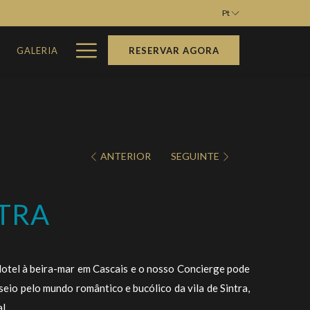
Pt
Hamburger
M
GALERIA
RESERVAR AGORA
Menu
ANTERIOR
SEGUINTE
TRA
otel à beira-mar em Cascais e o nosso Concierge pode
eio pelo mundo romântico e bucólico da vila de Sintra,
l.