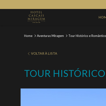
HO
Home
Aventuras Miragem
Tour Histórico e Romântico
ABRIR
VOLTAR À LISTA
NUMA
NOVA
TOUR HISTÓRICO
PESTANA