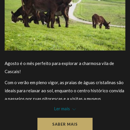
Agosto é o mês perfeito para explorar a charmosa vila de
Cascais!
Com o verão em pleno vigor, as praias de águas cristalinas são
ideais para relaxar ao sol, enquanto o centro histórico convida
a passeios por ruas pitorescas e a visitas a museus.
Ler mais
A agenda cultural está repleta de eventos, desde concertos ao
ar livre até feiras de artesanato. E para os mais aventureiros, a
SABER MAIS
natureza circundante oferece muitas atividades ao ar livre.