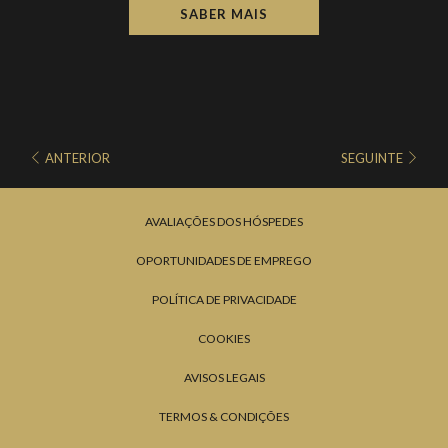
SABER MAIS
Conheça a notícia publicada pelo Jornal "La Razón", por
Eduardo Durio.
ANTERIOR
SEGUINTE
AVALIAÇÕES DOS HÓSPEDES
OPORTUNIDADES DE EMPREGO
POLÍTICA DE PRIVACIDADE
COOKIES
AVISOS LEGAIS
TERMOS & CONDIÇÕES