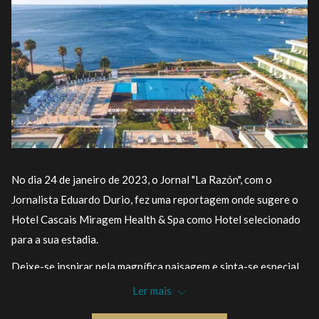
No dia 24 de janeiro de 2023, o Jornal "La Razón", com o
Jornalista Eduardo Durio, fez uma reportagem onde sugere o
Hotel Cascais Miragem Health & Spa como Hotel selecionado
para a sua estadia.
Deixe-se inspirar pela magnífica paisagem e sinta-se especial,
num destino verdadeiramente único como Cascais, onde o
Ler mais
sorriso é a prioridade do Hotel Cascais Miragem Health & Spa.