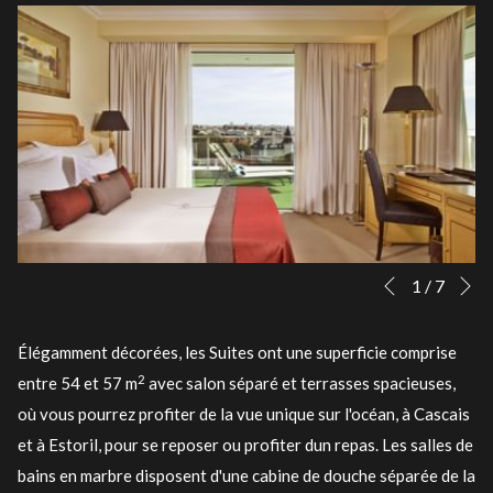
Su
Boutons
Le
1
/
7
Précédent
de
contenu
commande
ci-
Élégamment décorées, les Suites ont une superficie comprise
diaporama
dessus
2
entre 54 et 57 m
avec salon séparé et terrasses spacieuses,
sera
où vous pourrez profiter de la vue unique sur l'océan, à Cascais
actualisé
et à Estoril, pour se reposer ou profiter dun repas. Les salles de
en
bains en marbre disposent d'une cabine de douche séparée de la