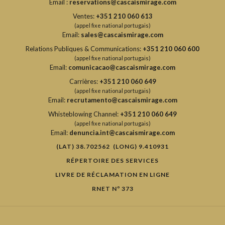
Email :
reservations@cascaismirage.com
Ventes:
+351 210 060 613
(appel fixe national portugais)
Email:
sales@cascaismirage.com
Relations Publiques & Communications:
+351 210 060 600
(appel fixe national portugais)
Email:
comunicacao@cascaismirage.com
Carrières:
+351 210 060 649
(appel fixe national portugais)
Email:
recrutamento@cascaismirage.com
Whisteblowing Channel:
+351 210 060 649
(appel fixe national portugais)
Email:
denuncia.int@cascaismirage.com
(LAT) 38.702562 (LONG) 9.410931
RÉPERTOIRE DES SERVICES
LIVRE DE RÉCLAMATION EN LIGNE
RNET Nº 373