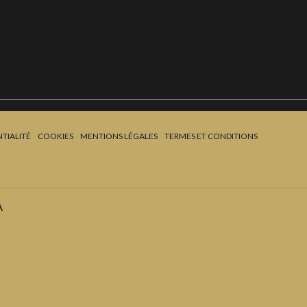
TIALITÉ
COOKIES
MENTIONS LÉGALES
TERMES ET CONDITIONS
A