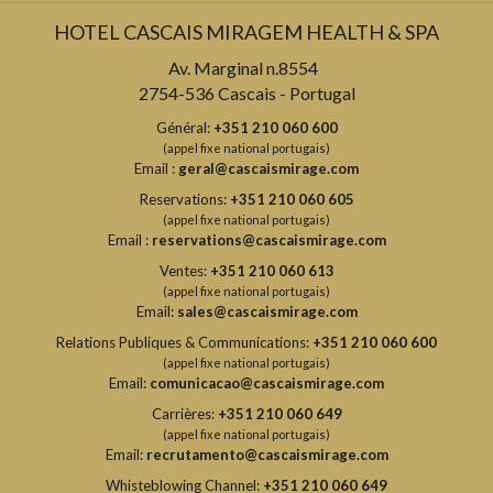
HOTEL CASCAIS MIRAGEM HEALTH & SPA
Av. Marginal n.8554
2754-536 Cascais - Portugal
Général:
+351 210 060 600
(appel fixe national portugais)
Email :
geral@cascaismirage.com
Reservations:
+351 210 060 605
(appel fixe national portugais)
Email :
reservations@cascaismirage.com
Ventes:
+351 210 060 613
(appel fixe national portugais)
Email:
sales@cascaismirage.com
Relations Publiques & Communications:
+351 210 060 600
(appel fixe national portugais)
Email:
comunicacao@cascaismirage.com
Carrières:
+351 210 060 649
(appel fixe national portugais)
Email:
recrutamento@cascaismirage.com
Whisteblowing Channel:
+351 210 060 649