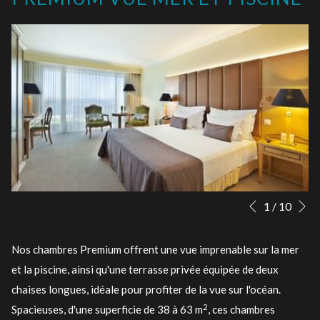
Su
Boutons
Le
1
/
10
Précédent
de
contenu
commande
ci-
Nos chambres Premium offrent une vue imprenable sur la mer
diaporama
dessus
et la piscine, ainsi qu'une terrasse privée équipée de deux
sera
chaises longues, idéale pour profiter de la vue sur l'océan.
actualisé
2
Spacieuses, d'une superficie de 38 à 63 m
, ces chambres