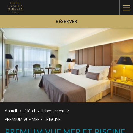
Ha
Me
RÉSERVER
Accueil
L´Hôtel
Hébergement
PREMIUM VUE MER ET PISCINE
PREMIUM VUE MER ET PISCINE