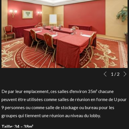
Boutons
Le
1
/
2
Précédent
de
contenu
commande
ci-
De par leur emplacement, ces salles d'environ 35m² chacune
diaporama
dessus
peuvent être utilisées comme salles de réunion en forme de U pour
sera
9 personnes ou comme salle de stockage ou bureau pour les
actualisé
groupes qui tiennent une réunion au niveau du lobby.
en
Taille: 34 – 38m²