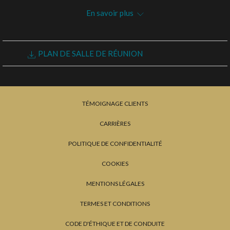
cliquant
En savoir plus
sur
les
DEMANDE DE PROPOSITION
liens
PLAN DE SALLE DE RÉUNION
suivants
TÉMOIGNAGE CLIENTS
CARRIÈRES
POLITIQUE DE CONFIDENTIALITÉ
COOKIES
MENTIONS LÉGALES
TERMES ET CONDITIONS
CODE D'ÉTHIQUE ET DE CONDUITE