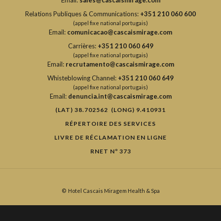
Email:
sales@cascaismirage.com
Relations Publiques & Communications:
+351 210 060 600
(appel fixe national portugais)
Email:
comunicacao@cascaismirage.com
Carrières:
+351 210 060 649
(appel fixe national portugais)
Email:
recrutamento@cascaismirage.com
Whisteblowing Channel:
+351 210 060 649
(appel fixe national portugais)
Email:
denuncia.int@cascaismirage.com
(LAT) 38.702562 (LONG) 9.410931
RÉPERTOIRE DES SERVICES
LIVRE DE RÉCLAMATION EN LIGNE
RNET Nº 373
©
Hotel Cascais Miragem Health & Spa