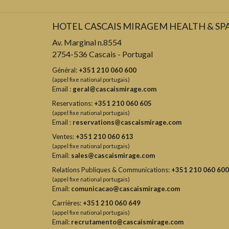
HOTEL CASCAIS MIRAGEM HEALTH & SP
Av. Marginal n.8554
2754-536 Cascais - Portugal
Général:
+351 210 060 600
(appel fixe national portugais)
Email :
geral@cascaismirage.com
Reservations:
+351 210 060 605
(appel fixe national portugais)
Email :
reservations@cascaismirage.com
Ventes:
+351 210 060 613
(appel fixe national portugais)
Email:
sales@cascaismirage.com
Relations Publiques & Communications:
+351 210 060 600
(appel fixe national portugais)
Email:
comunicacao@cascaismirage.com
Carrières:
+351 210 060 649
(appel fixe national portugais)
Email:
recrutamento@cascaismirage.com