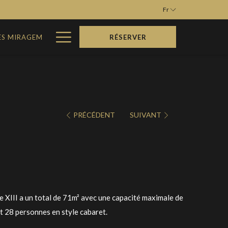
Fr
Hamburger
ES MIRAGEM
RÉSERVER
Menu
PRÉCÉDENT
SUIVANT
lle XIII a un total de 71m² avec une capacité maximale de
t 28 personnes en style cabaret.