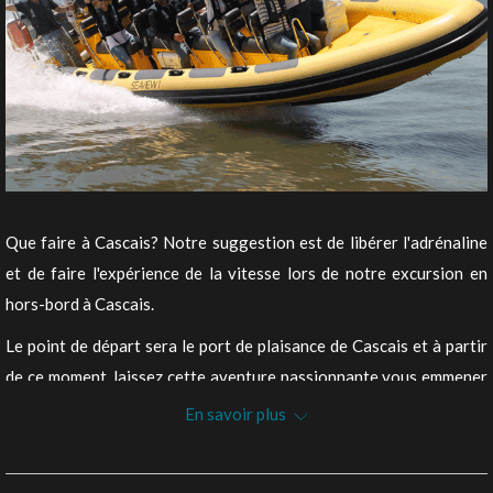
Que faire à Cascais? Notre suggestion est de libérer l'adrénaline
et de faire l'expérience de la vitesse lors de notre excursion en
hors-bord à Cascais.
Le point de départ sera le port de plaisance de Cascais et à partir
de ce moment, laissez cette aventure passionnante vous emmener
à travers les eaux de l'océan Atlantique! Vous pouvez également
En savoir plus
observer la célèbre "Boca do Inferno" depuis l'océan!