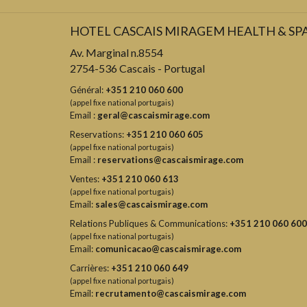
HOTEL CASCAIS MIRAGEM HEALTH & SP
Av. Marginal n.8554
2754-536 Cascais - Portugal
Général:
+351 210 060 600
(appel fixe national portugais)
Email :
geral@cascaismirage.com
Reservations:
+351 210 060 605
(appel fixe national portugais)
Email :
reservations@cascaismirage.com
Ventes:
+351 210 060 613
(appel fixe national portugais)
Email:
sales@cascaismirage.com
Relations Publiques & Communications:
+351 210 060 600
(appel fixe national portugais)
Email:
comunicacao@cascaismirage.com
Carrières:
+351 210 060 649
(appel fixe national portugais)
Email:
recrutamento@cascaismirage.com