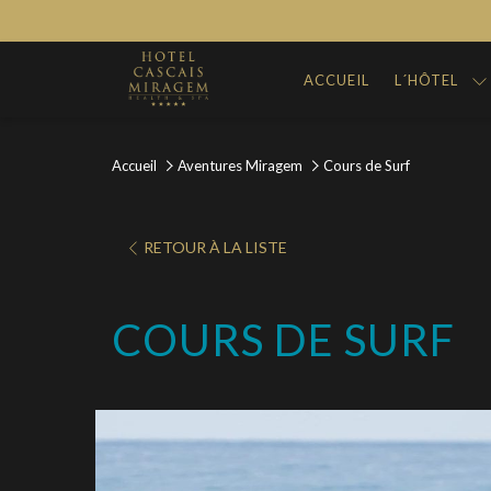
ACCUEIL
L´HÔTEL
Accueil
Aventures Miragem
Cours de Surf
OUVRIR
RETOUR À LA LISTE
DANS
UN
COURS DE SURF
NOUVEL
ONGLET