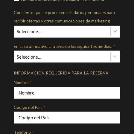
Consiento que se procesen mis datos personales para
recibir ofertas y otras comunicaciones de marketing
*
Seleccione…
En caso afirmativo, a través de los siguientes medios:
*
Seleccione…
INFORMACIÓN REQUERIDA PARA LA RESERVA
Nombre
*
Código del País
*
Teléfono
*