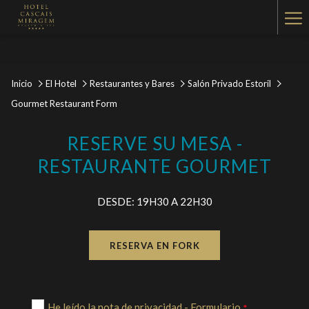
Ha
Me
Inicio
El Hotel
Restaurantes y Bares
Salón Privado Estoril
Gourmet Restaurant Form
RESERVE SU MESA -
RESTAURANTE GOURMET
DESDE: 19H30 A 22H30
RESERVA EN FORK
He leído la nota de privacidad - Formulario
*