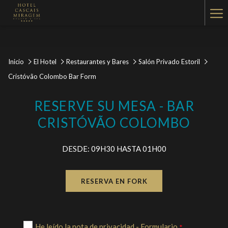
Ha
Me
Inicio
El Hotel
Restaurantes y Bares
Salón Privado Estoril
Cristóvão Colombo Bar Form
RESERVE SU MESA - BAR
CRISTÓVÃO COLOMBO
DESDE: 09H30 HASTA 01H00
RESERVA EN FORK
He leído la nota de privacidad - Formulario
*