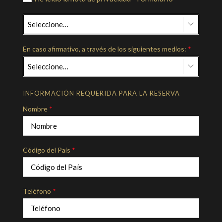
Seleccione…
En caso afirmativo, a través de los siguientes medios:
*
Seleccione…
INFORMACIÓN REQUERIDA PARA LA RESERVA
Nombre
*
Código del País
*
Teléfono
*