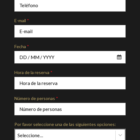
E-mail
*
Fecha
*
Hora de la reserva
*
Número de personas
*
Por favor seleccione una de las siguientes opciones:
Seleccione…