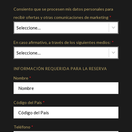
Consiento que se procesen mis datos personales para
recibir ofertas y otras comunicaciones de marketing
*
Seleccione…
En caso afirmativo, a través de los siguientes medios:
*
Seleccione…
INFORMACIÓN REQUERIDA PARA LA RESERVA
Nombre
*
Código del País
*
Teléfono
*