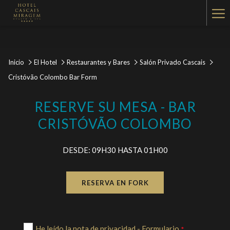
Ha
Me
Inicio
El Hotel
Restaurantes y Bares
Salón Privado Cascais
Cristóvão Colombo Bar Form
RESERVE SU MESA - BAR
CRISTÓVÃO COLOMBO
DESDE: 09H30 HASTA 01H00
RESERVA EN FORK
He leído la nota de privacidad - Formulario
*