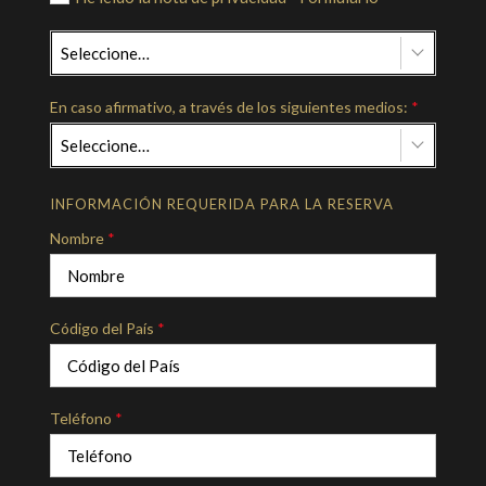
Seleccione…
En caso afirmativo, a través de los siguientes medios:
*
Seleccione…
INFORMACIÓN REQUERIDA PARA LA RESERVA
Nombre
*
Código del País
*
Teléfono
*