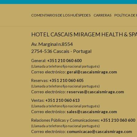
COMENTARIOS DE LOS HUÉSPEDES
CARRERAS
POLÍTICA DE
HOTEL CASCAIS MIRAGEM HEALTH & SP
Av. Marginal n.8554
2754-536 Cascais - Portugal
General:
+351 210 060 600
(Llamada a telefono fijo nacional portugués)
Correo electrónico:
geral@cascaismirage.com
Reservas:
+351 210 060 605
(Llamada a telefono fijo nacional portugués)
Correo electrónico:
reservas@cascaismirage.com
Ventas:
+351 210 060 613
(Llamada a telefono fijo nacional portugués)
Correo electrónico:
sales@cascaismirage.com
Relaciones Públicas y Comunicaciones:
+351 210 060 600
(Llamada a telefono fijo nacional portugués)
Correo electrónico:
comunicacao@cascaismirage.com