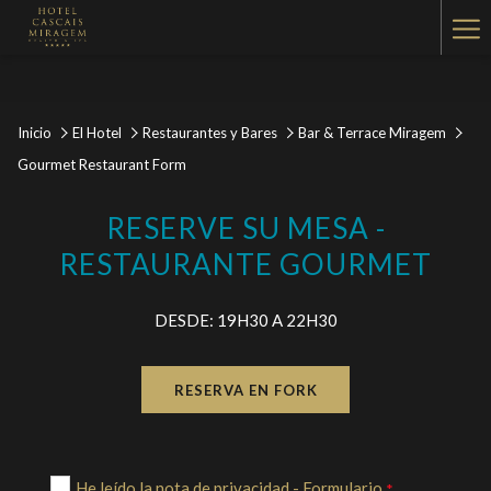
Ha
Me
Inicio
El Hotel
Restaurantes y Bares
Bar & Terrace Miragem
Gourmet Restaurant Form
RESERVE SU MESA -
RESTAURANTE GOURMET
DESDE: 19H30 A 22H30
RESERVA EN FORK
He leído la nota de privacidad - Formulario
*