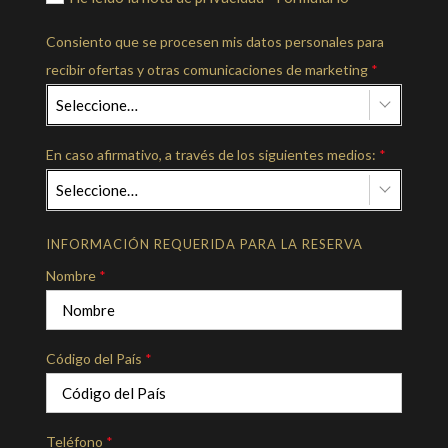
Consiento que se procesen mis datos personales para
recibir ofertas y otras comunicaciones de marketing
*
Seleccione…
En caso afirmativo, a través de los siguientes medios:
*
Seleccione…
INFORMACIÓN REQUERIDA PARA LA RESERVA
Nombre
*
Código del País
*
Teléfono
*