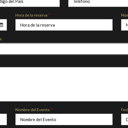
Hora de la reserva
*
Núm
s:
Nombre del Evento
*
Fec