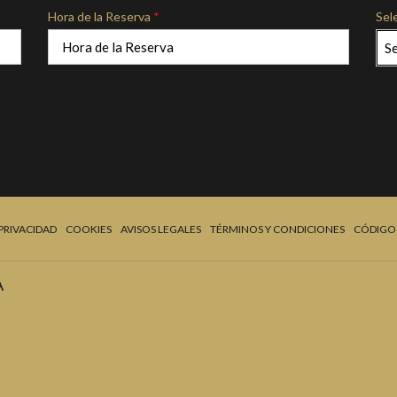
Hora de la Reserva
*
Sel
S
 PRIVACIDAD
COOKIES
AVISOS LEGALES
TÉRMINOS Y CONDICIONES
CÓDIGO 
A