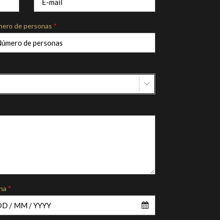
ero de personas
*
ha
*