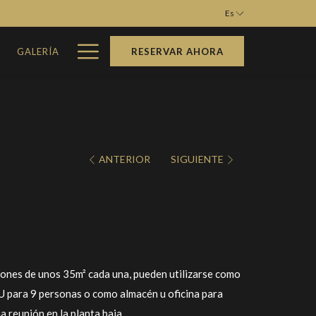
Es
Hamburger
M
GALERÍA
RESERVAR AHORA
Menu
ANTERIOR
SIGUIENTE
lones de unos 35m² cada una, pueden utilizarse como
U para 9 personas o como almacén u oficina para
 reunión en la planta baja.