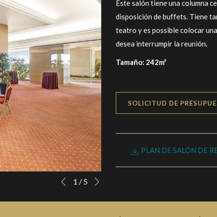
Este salón tiene una columna ce
disposición de buffets. Tiene 
teatro y es possible colocar una 
desea interrumpir la reunión.
Tamaño: 242m²
SOLICITUD DE PRESUPU
PLAN DE SALÓN DE R
Siguiente
Botones
Al
1
/
5
Anterior
de
hacer
control
clic