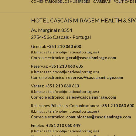
COMENTARIOS DE LOS HUÉSPEDES
CARRERAS
POLÍTICA DE
HOTEL CASCAIS MIRAGEM HEALTH & SP
Av. Marginal n.8554
2754-536 Cascais - Portugal
General:
+351 210 060 600
(Llamada a telefono fijo nacional portugués)
Correo electrónico:
geral@cascaismirage.com
Reservas:
+351 210 060 605
(Llamada a telefono fijo nacional portugués)
Correo electrónico:
reservas@cascaismirage.com
Ventas:
+351 210 060 613
(Llamada a telefono fijo nacional portugués)
Correo electrónico:
sales@cascaismirage.com
Relaciones Públicas y Comunicaciones:
+351 210 060 600
(Llamada a telefono fijo nacional portugués)
Correo electrónico:
comunicacao@cascaismirage.com
Empleo:
+351 210 060 649
(Llamada a telefono fijo nacional portugués)