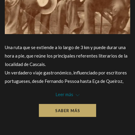
Una ruta que se extiende a lo largo de 3 km y puede durar una
hora a pie, que reúne los principales referentes literarios de la
localidad de Cascais.
Un verdadero viaje gastronómico, influenciado por escritores
portugueses, desde Fernando Pessoa hasta Eça de Queiroz,
que encontraron su refugio creativo en la ciudad de Cascais.
Leer más
La próxima edición tendrá lugar el 3 de mayo de 2024, a partir
de las 19 horas, con una visita guiada por el recorrido, seguida
SABER MÁS
de una cena literaria, servida a las 20 horas en la Casa de Santa
María.
Fuente: Time Out Cascais